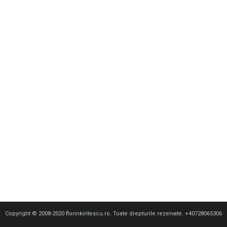
Copyright © 2008-2020 florinkiritescu.ro. Toate drepturile rezervate. +40728065306